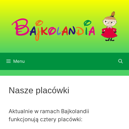
Skip
to
content
Menu
Nasze placówki
Aktualnie w ramach Bajkolandii
funkcjonują cztery placówki: